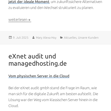
jetzt der ideale Moment
, um zukunftssichere Alternativen
zu evaluieren und den Wechsel strukturiert zu planen.
Support-Ende für Microsoft Exchange 2016 & 2019: Jetzt auf 
weiterlesen
Veröffentlicht
Autor
Kategorien
9. Juli 2025
Mary Alexa Hoy
Aktuelles
,
Unsere Kunden
am
eXnet audit und
managedhosting.de
Vom physischen Server in die Cloud
Bei der eXnet audit gmbh stand die Frage im Raum, wie
man sich für die digitale Zukunft am besten aufstellt. Die
Lösung war der Weg vom klassischen Server hinein in die
Cloud.