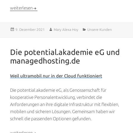
eXnet audit und managedhosting.de
weiterlesen
Veröffentlicht
Autor
Kategorien
9. Dezember 2021
Mary Alexa Hoy
Unsere Kunden
am
Die potential.akademie eG und
managedhosting.de
Weil ultramobil nur in der Cloud funktioniert
Die potential.akademie eG, als Genossenschaft für
kooperative Personalentwicklung, verbindet die
Anforderungen an ihre digitale Infrastruktur mit flexiblen,
mobilen und sicheren Lösungen. Gemeinsam haben wir
schnell die passenden Optionen gefunden.
Die potential.akademie eG und managedhosting.de
weiterlesen