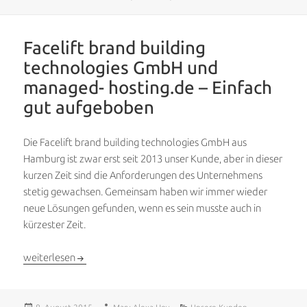
am
Facelift brand building
technologies GmbH und
managed- hosting.de – Einfach
gut aufgeboben
Die Facelift brand building technologies GmbH aus
Hamburg ist zwar erst seit 2013 unser Kunde, aber in dieser
kurzen Zeit sind die Anforderungen des Unternehmens
stetig gewachsen. Gemeinsam haben wir immer wieder
neue Lösungen gefunden, wenn es sein musste auch in
kürzester Zeit.
Facelift brand building technologies GmbH und managed- hosti
weiterlesen
Veröffentlicht
Autor
Kategorien