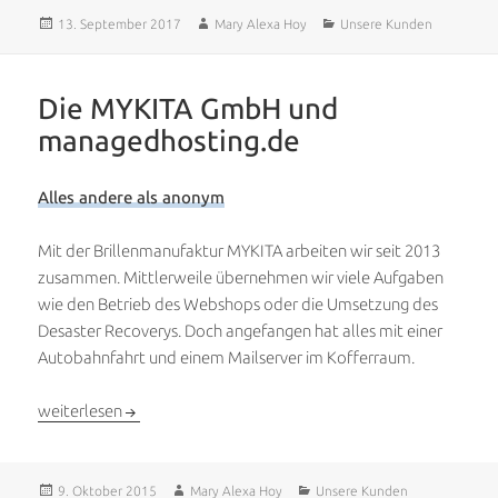
Veröffentlicht
Autor
Kategorien
13. September 2017
Mary Alexa Hoy
Unsere Kunden
am
Die MYKITA GmbH und
managedhosting.de
Alles andere als anonym
Mit der Brillenmanufaktur MYKITA arbeiten wir seit 2013
zusammen. Mittlerweile übernehmen wir viele Aufgaben
wie den Betrieb des Webshops oder die Umsetzung des
Desaster Recoverys. Doch angefangen hat alles mit einer
Autobahnfahrt und einem Mailserver im Kofferraum.
Die MYKITA GmbH und managedhosting.de
weiterlesen
Veröffentlicht
Autor
Kategorien
9. Oktober 2015
Mary Alexa Hoy
Unsere Kunden