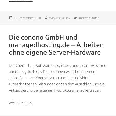
Veröffentlicht
Autor
Kategorien
11. Dezember 2018
Mary Alexa Hoy
Unsere Kunden
am
Die conono GmbH und
managedhosting.de – Arbeiten
ohne eigene Server-Hardware
Der Chemnitzer Softwareentwickler conono GmbH ist neu
am Markt, doch das Team kennen wir schon mehrere
Jahre. Der enge Kontakt zu uns und die individuell
zugeschnittenen Leistungen gaben den Ausschlag, uns die
Virtualisierung der eigenen IT-Strukturen anzuvertrauen.
Die conono GmbH und managedhosting.de – Arbeiten ohne eig
weiterlesen