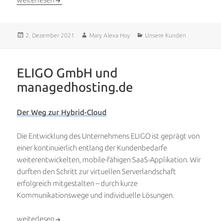
Veröffentlicht
Autor
Kategorien
2. Dezember 2021
Mary Alexa Hoy
Unsere Kunden
am
ELIGO GmbH und
managedhosting.de
Der Weg zur Hybrid-Cloud
Die Entwicklung des Unternehmens ELIGO ist geprägt von
einer kontinuierlich entlang der Kundenbedarfe
weiterentwickelten, mobile-fähigen SaaS-Applikation. Wir
durften den Schritt zur virtuellen Serverlandschaft
erfolgreich mitgestalten – durch kurze
Kommunikationswege und individuelle Lösungen.
ELIGO GmbH und managedhosting.de
weiterlesen