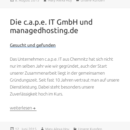
8. August 2015
Mary Alexa Hoy
Unsere Kunden
am
Die c.a.p.e. IT GmbH und
managedhosting.de
Gesucht und gefunden
Das Unternehmen c.a.p.e. IT aus Chemnitz hat sich nicht
nur im selben Jahr wie wir gegründet, auch der Start
unserer Zusammenarbeit liegt in der gemeinsamen
Gründungszeit. Seit fast 10 Jahren vertraut man auf unsere
Dienstleistung. Dabei steht besonders unsere
Zuverlässigkeit hoch im Kurs.
Die c.a.p.e. IT GmbH und managedhosting.de
weiterlesen
Veröffentlicht
Autor
Kategorien
12. Juni 2015
Mary Alexa Hoy
Unsere Kunden