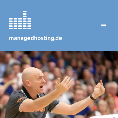
MENÜ
UND
managedhosting.de
WIDGETS