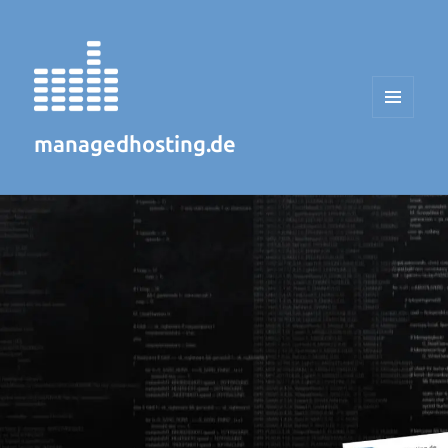
MENÜ
UND
managedhosting.de
WIDGETS