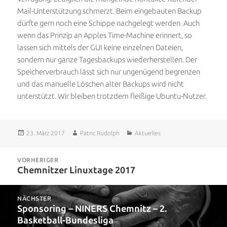
Mail-Unterstützung schmerzt. Beim eingebauten Backup
dürfte gern noch eine Schippe nachgelegt werden. Auch
wenn das Prinzip an Apples Time-Machine erinnert, so
lassen sich mittels der GUI keine einzelnen Dateien,
sondern nur ganze Tagesbackups wiederherstellen. Der
Speicherverbrauch lässt sich nur ungenügend begrenzen
und das manuelle Löschen alter Backups wird nicht
unterstützt. Wir bleiben trotzdem fleißige Ubuntu-Nutzer.
Veröffentlicht
Autor
Kategorien
23. März 2017
Patric Rudolph
Aktuelles
am
Beitragsnavigation
VORHERIGER
Chemnitzer Linuxtage 2017
Vorheriger
Beitrag:
NÄCHSTER
Sponsoring – NINERS Chemnitz – 2.
Nächster
Basketball-Bundesliga
Beitrag: