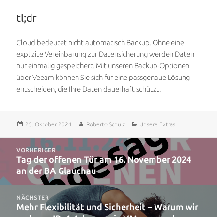
tl;dr
Cloud bedeutet nicht automatisch Backup. Ohne eine
explizite Vereinbarung zur Datensicherung werden Daten
nur einmalig gespeichert. Mit unseren Backup-Optionen
über Veeam können Sie sich für eine passgenaue Lösung
entscheiden, die Ihre Daten dauerhaft schützt.
Veröffentlicht
Autor
Kategorien
25. Oktober 2024
Roberto Schulz
Unsere Extras
am
Beitragsnavigation
VORHERIGER
Tag der offenen Tür am 16. November 2024
Vorheriger
an der BA Glauchau
Beitrag:
NÄCHSTER
Mehr Flexibilität und Sicherheit – Warum wir
Nächster