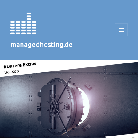
MENÜ
UND
managedhosting.de
WIDGETS